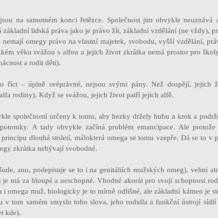
sou na samotném konci řetězce. Společnost jim obvykle neuznává an
 základní lidská práva jako je právo žít, základní vzdělání (ne vždy), 
e nemají omegy právo na vlastní majetek, svobodu, vyšší vzdělání, pr
kém věku svážou s alfou a jejich život zkrátka nemá prostor pro školy
ácnost a rodit děti).
o říct – úplně svéprávné, nejsou svými pány. Než dospějí, jejich ži
lfa rodiny). Když se svážou, jejich život patří jejich alfě.
le společností určeny k tomu, aby hezky držely hubu a krok a podrže
 potomky. A tady obvykle začíná problém emancipace. Ale protože 
principu dlouhá století, málokterá omega se tomu vzepře. Dá se to v p
megy zkrátka nebývají svobodné.
ude, ano, podepisuje se to i na genitáliích mužských omeg), velmi atr
st je má za hloupé a neschopné. Vhodné akorát pro svoji schopnost rod
i omega muž, biologicky je to mírně odlišné, ale základní kámen je 
 v tom samém smyslu toho slova, jeho rodidla a funkční ústrojí sídlí 
t kde).