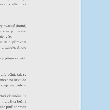
ávájí v alfách až
ry svazují (bond)
že na jejím-jeho
ie, vše.
se dalo přirovnat
 přitahuje. A toto
ji přímo vzrušit.
lfa učiní, tak se
 omeze na krku do
razuje manželství
žliví víceméně už
 ji prožívá běžná
áže plně nahradit