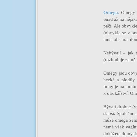
Omega.
Omegy j
Snad až na nějaká
péči. Ale obvykl
(obvykle se v brz
musí obstarat dom
Nebývají – jak t
(rozhoduje za ně a
Omegy jsou obvyk
hezké a plodily
funguje na tomto 
k otrokářství. O
Bývají drobné (vš
slabší. Společno
může omega žena 
nemá však vagínu
dokážete domysle