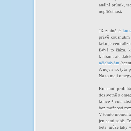
anální průnik, te
nepříčetnost.
Již zmíněné
kous
právě kousnutím 
krku je centrali
Bývá to žláza, kt
k líbání, ale dal
očichávání
(scent
A nejen to, tyto 
Na to mají omegy 
Kousnutí probíhá 
doživotně s omeg
konce života zůs
bez možnosti roz
V tomto momentu 
jen sami sobě. T
beta, může taky 