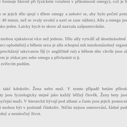
e formuje hlavně při fyzickém vzrušení v přítomnosti omegy), což je 
 se jejich tělo
spojí
s tělem omegy a
zakotví
se, aby bylo početí potom
ž 40 minut, než se svaly uvolní a uzel se zase stáhne). Alfa a omega j
jako jeden. Laicky bych to skoro až nazvala zašpuntováním.
mohou ejakulovat více než jednou. Tělo alfy vytváří až desetinásobn
šanci oplodnění) a během sexu je alfa schopná mít mnohonásobný orgas
procházejí takzvanou říjí (v angličtině rut) a během této chvíle jsou a
em je získat pro sebe omegu a přivlastnit si ji.
m
zvířecím
pudům.
také kdokoliv. Žena nebo muž. V tomto případě betám příroda
y jsou fyziologicky stejné jako každý běžný člověk. Ženy bety jso
yčejní muži. V hierarchii bývají pod alfami a často jsou jejich pomocn
ti mohou být v podstatě čímkoliv. Ničím nejsou omezování, žádné pud
klidný a nenáročný život.