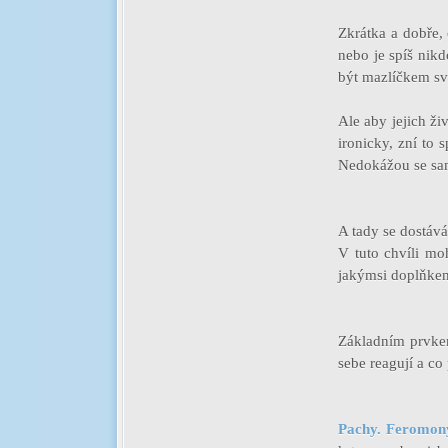
Zkrátka a dobře, 
nebo je spíš nik
být mazlíčkem své
Ale aby jejich ži
ironicky, zní to 
Nedokážou se sa
A tady se dostáv
V tuto chvíli moh
jakýmsi doplňkem
Základním prvkem
sebe reagují a co
Pachy. Feromon