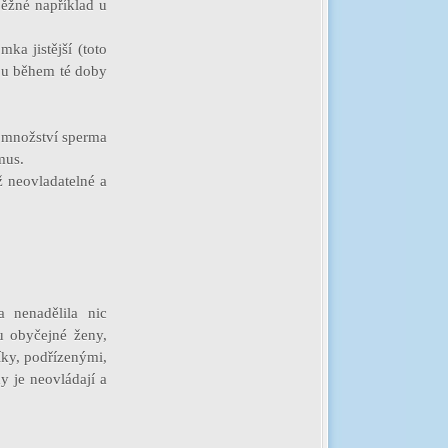
běžné například u
ka jistější (toto
sou během té doby
é množství sperma
mus.
ž neovladatelné a
 nenadělila nic
u obyčejné ženy,
íky, podřízenými,
y je neovládají a