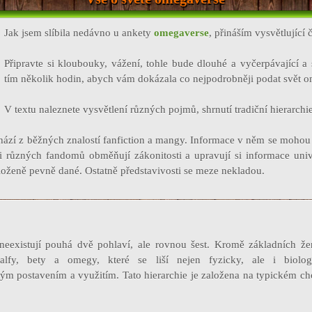
Jak jsem slíbila nedávno u ankety
omegaverse
, přináším vysvětlující 
Připravte si kloubouky, vážení, tohle bude dlouhé a vyčerpávající a 
tím několik hodin, abych vám dokázala co nejpodrobněji podat svět 
V textu naleznete vysvětlení různých pojmů, shrnutí tradiční hierarchie,
ází z běžných znalostí fanfiction a mangy. Informace v něm se mohou l
ři různých fandomů obměňují zákonitosti a upravují si informace uni
loženě pevně dané. Ostatně představivosti se meze nekladou.
neexistují pouhá dvě pohlaví, ale rovnou šest. Kromě základních že
é alfy, bety a omegy, které se liší nejen fyzicky, ale i biolog
ým postavením a využitím. Tato hierarchie je založena na typickém ch