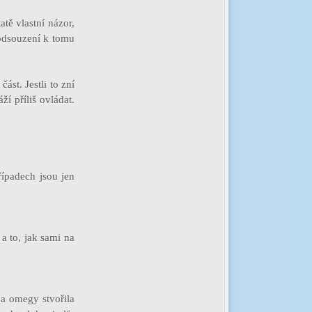
tě vlastní názor,
 odsouzení k tomu
část. Jestli to zní
í příliš ovládat.
řípadech jsou jen
a to, jak sami na
 a omegy stvořila