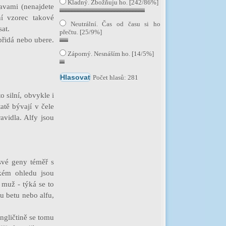
Kladný. Zbožňuju ho. [242/86%]
ravami (nenajdete
ní vzorec takové
Neutrální. Čas od času si ho
at.
přečtu. [25/9%]
přidá nebo ubere.
Záporný. Nesnáším ho. [14/5%]
Počet hlasů: 281
 silní, obvykle i
atě bývají v čele
avidla. Alfy jsou
 své geny téměř s
ckém ohledu jsou
o muž - týká se to
u betu nebo alfu,
ngličtině se tomu