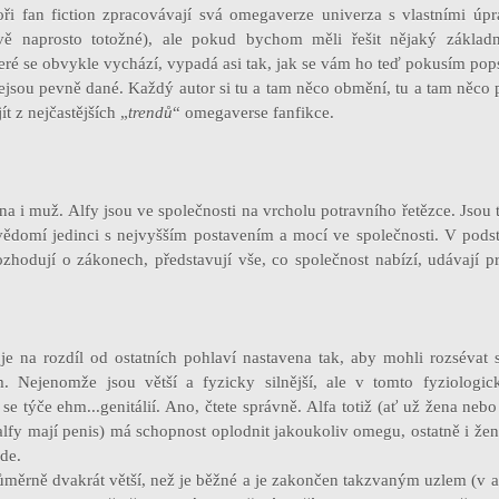
oři fan fiction zpracovávají svá omegaverze univerza s vlastními úp
dvě naprosto totožné), ale pokud bychom měli řešit nějaký základ
teré se obvykle vychází, vypadá asi tak, jak se vám ho teď pokusím pops
ejsou pevně dané. Každý autor si tu a tam něco obmění, tu a tam něco 
t z nejčastějších „
trendů
“ omegaverse fanfikce.
 i muž. Alfy jsou ve společnosti na vrcholu potravního řetězce. Jsou to
vědomí jedinci s nejvyšším postavením a mocí ve společnosti. V podst
rozhodují o zákonech, představují vše, co společnost nabízí, udávají pr
e je na rozdíl od ostatních pohlaví nastavena tak, aby mohli rozsévat
m. Nejenomže jsou větší a fyzicky silnější, ale v tomto fyziologi
 se týče ehm...genitálií. Ano, čtete správně. Alfa totiž (ať už žena neb
lfy mají penis) má schopnost oplodnit jakoukoliv omegu, ostatně i žen
jde.
růměrně dvakrát větší, než je běžné a je zakončen takzvaným uzlem (v a