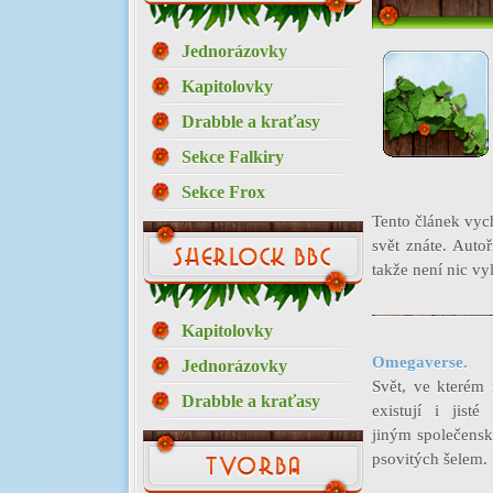
Jednorázovky
Kapitolovky
Drabble a kraťasy
Sekce Falkiry
Sekce Frox
Tento článek vych
svět znáte. Auto
takže není nic vy
Kapitolovky
Omegaverse.
Jednorázovky
Svět, ve kterém 
Drabble a kraťasy
existují i jist
jiným společensk
psovitých šelem.