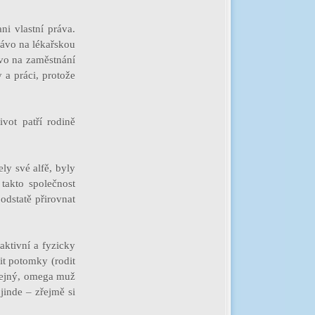
i vlastní práva.
právo na lékařskou
ávo na zaměstnání
 a práci, protože
vot patří rodině
ly své alfě, byly
takto společnost
odstatě přirovnat
aktivní a fyzicky
it potomky (rodit
stejný, omega muž
jinde – zřejmě si