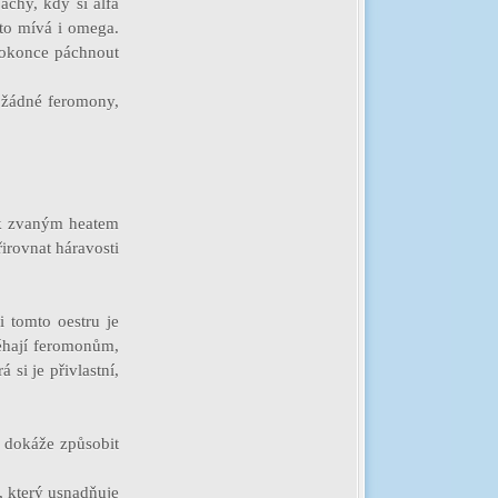
achy, kdy si alfa
k to mívá i omega.
 dokonce páchnout
í žádné feromony,
ak zvaným heatem
přirovnat háravosti
i tomto oestru je
léhají feromonům,
á si je přivlastní,
 dokáže způsobit
, který usnadňuje