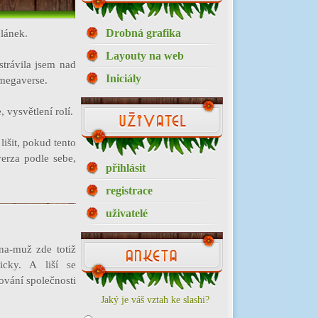
Drobná grafika
článek.
Layouty na web
strávila jsem nad
Iniciály
omegaverse.
 vysvětlení rolí.
išit, pokud tento
verza podle sebe,
přihlásit
registrace
uživatelé
na-muž zde totiž
icky. A liší se
ování společnosti
Jaký je váš vztah ke slashi?