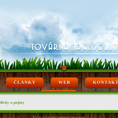
ČLÁNKY
WEB
KONTAK
ARCHÍV
tlivky a pojmy
Vše o světě omegaverse