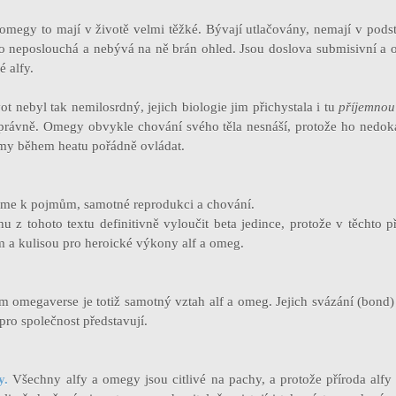
omegy to mají v životě velmi těžké. Bývají utlačovány, nemají v podsta
do neposlouchá a nebývá na ně brán ohled. Jsou doslova submisivní a
 alfy.
vot nebyl tak nemilosrdný, jejich biologie jim přichystala i tu
příjemnou
správně. Omegy obvykle chování svého těla nesnáší, protože ho nedokáž
my během heatu pořádně ovládat.
áme k pojmům, samotné reprodukci a chování.
u z tohoto textu definitivně vyloučit beta jedince, protože v těchto p
 a kulisou pro heroické výkony alf a omeg.
 omegaverse je totiž samotný vztah alf a omeg. Jejich svázání (bond) 
 pro společnost představují.
y.
Všechny alfy a omegy jsou citlivé na pachy, a protože příroda alfy