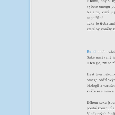
k tomu, aby si by
vybere omegu podl
Na alfu, která ji
nepatřičně.
Taky je třeba zmí
které by voněly k
Bond
, aneb sváz
(také nazývaný 
u fen (jo, zní to
Heat trvá několik
omega obětí svýc
biologii a vzrušen
sváže se s nimi a
Během sexu jsou 
pouhé kousnutí a
V některých fanfi