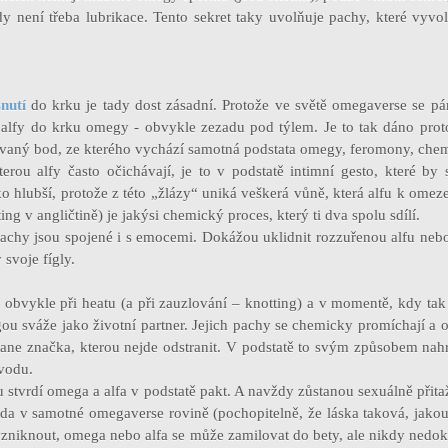
dy není třeba lubrikace. Tento sekret taky uvolňuje pachy, které vyvol
nutí
do krku je tady dost zásadní. Protože ve světě omegaverse se pá
alfy do krku omegy - obvykle zezadu pod týlem. Je to tak dáno proto
zovaný bod, ze kterého vychází samotná podstata omegy, feromony, chem
erou alfy často očichávají, je to v podstatě intimní gesto, které by 
eko hlubší, protože z této „žlázy“ uniká veškerá vůně, která alfu k omeze
ing v angličtině) je jakýsi chemický proces, který ti dva spolu sdílí.
pachy jsou spojené i s emocemi. Dokážou uklidnit rozzuřenou alfu nebo 
svoje fígly.
obvykle při heatu (a při zauzlování – knotting) a v momentě, kdy tak a
ou sváže jako životní partner. Jejich pachy se chemicky promíchají a
tane značka, kterou nejde odstranit. V podstatě to svým způsobem nah
vodu.
stvrdí omega a alfa v podstatě pakt. A navždy zůstanou sexuálně přita
eda v samotné omegaverse rovině (pochopitelně, že láska taková, jakou
vzniknout, omega nebo alfa se může zamilovat do bety, ale nikdy nedok