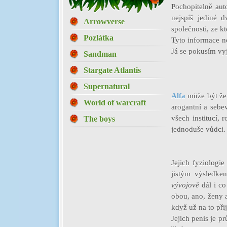
Pochopitelně aut
nejspíš jediné 
Arrowverse
společnosti, ze k
Pozlátka
Tyto informace n
Já se pokusím vyjí
Sandman
Stargate Atlantis
Supernatural
Alfa
může být žena
World of warcraft
arogantní a sebe
všech institucí, 
The boys
jednoduše vůdci.
Jejich fyziologi
jistým výsledke
vývojově
dál i co
obou, ano, ženy a
když už na to při
Jejich penis je p