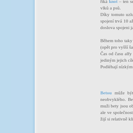
říká
knot
– ten s
vlků a psů.
Díky tomuto uzlu
spojení trvá 10 a
doslova spojeni 
Během toho taky 
(opět pro vyšší 
Čas od času alfy 
jediným jejich cíl
Podléhají nízký
Betou
může být 
neobvyklého. Bet
muži bety jsou ob
ale ve společnos
žijí si relativně 