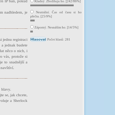
en IP ban, pokud
Kladný. Zbožňuju ho. [242/86%]
ým nadhledem, je
Neutrální. Čas od času si ho
přečtu. [25/9%]
Záporný. Nesnáším ho. [14/5%]
i jednu registraci
Počet hlasů: 281
 a jednak budete
at něco o nich, i
o vás, protože si
je to snadnější a
navštíví.
o hlavy.
e se, jak chcete,
oluje a Sherlock