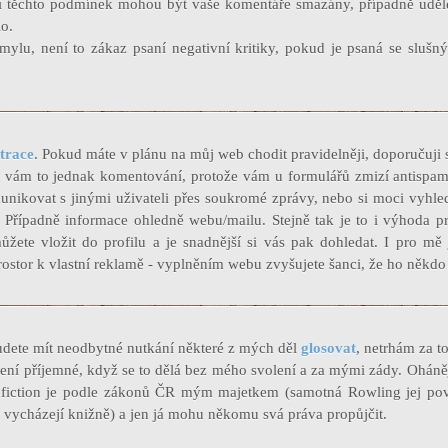
í těchto podmínek mohou být vaše komentáře smazány, případně uděl
lo.
ylu, není to zákaz psaní negativní kritiky, pokud je psaná se slušn
strace
. Pokud máte v plánu na můj web chodit pravidelněji, doporučuji s
í vám to jednak komentování, protože vám u formulářů zmizí antispam
nikovat s jinými uživateli přes soukromé zprávy, nebo si moci vyhled
. Případně informace ohledně webu/mailu. Stejně tak je to i výhoda pr
ůžete vložit do profilu a je snadnější si vás pak dohledat. I pro mě 
rostor k vlastní reklamě - vyplněním webu zvyšujete šanci, že ho někdo 
budete mít neodbytné nutkání některé z mých děl
glosovat
, netrhám za t
ní příjemné, když se to dělá bez mého svolení a za mými zády. Ohánějt
nfiction je podle zákonů ČR mým majetkem (samotná Rowling jej pov
vycházejí knižně) a jen já mohu někomu svá práva propůjčit.