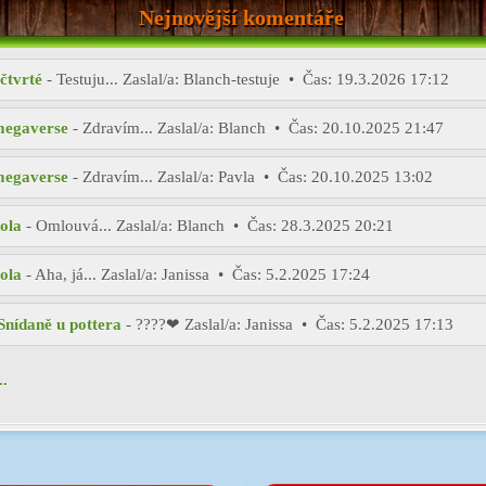
Nejnovější komentáře
čtvrté
- Testuju...
Zaslal/a:
Blanch-testuje •
Čas:
19.3.2026 17:12
megaverse
- Zdravím...
Zaslal/a:
Blanch •
Čas:
20.10.2025 21:47
megaverse
- Zdravím...
Zaslal/a:
Pavla •
Čas:
20.10.2025 13:02
tola
- Omlouvá...
Zaslal/a:
Blanch •
Čas:
28.3.2025 20:21
tola
- Aha, já...
Zaslal/a:
Janissa •
Čas:
5.2.2025 17:24
 Snídaně u pottera
- ????❤
Zaslal/a:
Janissa •
Čas:
5.2.2025 17:13
..