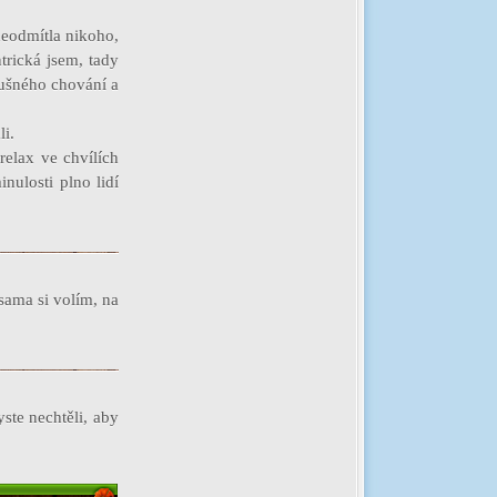
neodmítla nikoho,
trická jsem, tady
lušného chování a
i.
relax ve chvílích
nulosti plno lidí
sama si volím, na
yste nechtěli, aby