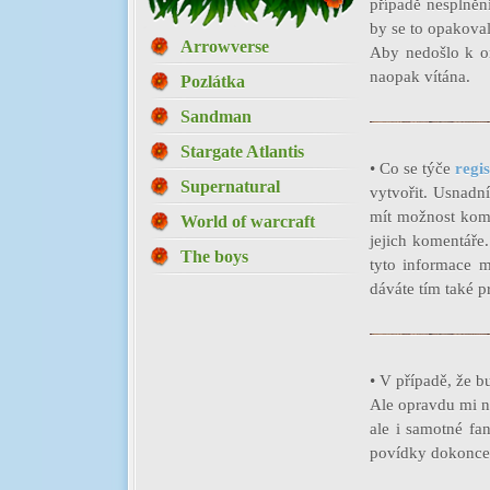
případě nesplněn
by se to opakova
Arrowverse
Aby nedošlo k om
naopak vítána.
Pozlátka
Sandman
Stargate Atlantis
• Co se týče
regi
Supernatural
vytvořit. Usnadn
mít možnost komu
World of warcraft
jejich komentáře
The boys
tyto informace m
dáváte tím také p
• V případě, že 
Ale opravdu mi ne
ale i samotné fa
povídky dokonce 