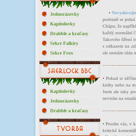
•
Nevydávejt
Jednorázovky
podstatě se jedná
Kapitolovky
Chápu, že napřík
každý normální č
Drabble a kraťasy
Takovéto šíření 
Sekce Falkiry
s odkazem na zdro
Sekce Frox
ale nemám ráda n
• Pokud si něčím
knihy nebo na mů
Kapitolovky
Jsem ale taky po
nevisím na email
Jednorázovky
Drabble a kraťasy
• Prosím vás, v 
kritické komentář