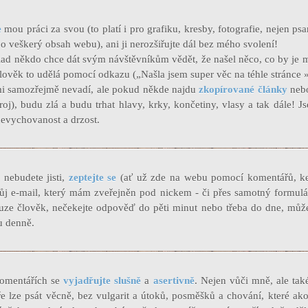
e
mou práci za svou (to platí i pro grafiku, kresby, fotografie, nejen ps
 o veškerý obsah webu), ani ji nerozšiřujte dál bez mého svolení!
lad někdo chce dát svým návštěvníkům vědět, že našel něco, co by je m
lověk to udělá pomocí odkazu („Našla jsem super věc na téhle stránce 
mi samozřejmě nevadí, ale pokud někde najdu
zkopírované články
nebo
j), budu zlá a budu trhat hlavy, krky, končetiny, vlasy a tak dále! J
evychovanost a drzost.
 nebudete jisti,
zeptejte se
(ať už zde na webu pomocí komentářů, ke
j e-mail, který mám zveřejněn pod nickem - či přes samotný formulá
uze člověk, nečekejte odpověď do pěti minut nebo třeba do dne, může 
u denně.
komentářích se
vyjadřujte slušně
a
asertivně
. Nejen vůči mně, ale také
e lze psát věcně, bez vulgarit a útoků, posměšků a chování, které ako