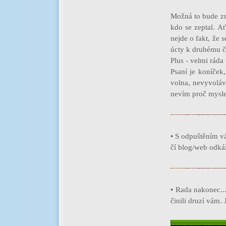
Možná to bude zní
kdo se zeptal. Ať
nejde o fakt, že 
úcty k druhému č
Plus - velmi rád
Psaní je koníček,
volna, nevyvoláv
nevím proč mysle
• S odpuštěním v
čí blog/web odk
• Rada nakonec..
činili druzí vám. 