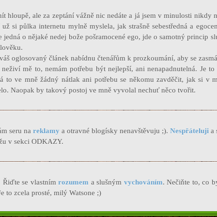
t hloupě, ale za zeptání vážně nic nedáte a já jsem v minulosti nikdy 
 už si půlka internetu mylně myslela, jak strašně sebestředná a egocen
se jedná o nějaké nedej bože pošramocené ego, jde o samotný princip s
lověku.
a váš oglosovaný článek nabídnu čtenářům k prozkoumání, aby se zasmál
 neživí mě to, nemám potřebu být nejlepší, ani nenapadnutelná. Je to 
á to ve mně žádný nátlak ani potřebu se někomu zavděčit, jak si v mi
lo. Naopak by takový postoj ve mně vyvolal nechuť něco tvořit.
ám seru na
reklamy
a otravné blogísky nenavštěvuju ;).
Nespřáteluji
a 
ážu v sekci ODKAZY.
. Řiďte se vlastním
rozumem
a slušným
vychováním
. Nečiňte to, co b
Je to zcela prosté, milý Watsone ;)