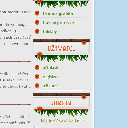
anou tvorbu, ale v
Drobná grafika
Layouty na web
ohlo zajímat, ale
»odkaz.“).
Iniciály
 jejich části (byť
sem benevolentní,
přihlásit
cálku, návštěvní
registrace
ř v sekci
INFO
).
uživatelé
to chvíli trvat a
 vůči ostatním. I
Jaký je váš vztah ke slashi?
rát poníží vás. V